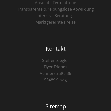
Absolute Termintreue
Transparente & reibungslose Abwicklung
Intensive Beratung
Marktgerechte Preise
Kontakt
Steffen Ziegler
Flyer Friends
Vehnerstraße 36
53489 Sinzig
Sitemap