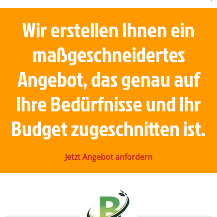
Wir erstellen Ihnen ein
maßgeschneidertes
Angebot, das genau auf
Ihre Bedürfnisse und Ihr
Budget zugeschnitten ist.
Jetzt Angebot anfordern