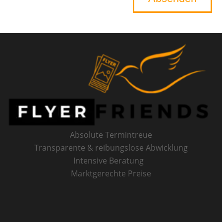
Absolute Termintreue
Transparente & reibungslose Abwicklung
Intensive Beratung
Marktgerechte Preise