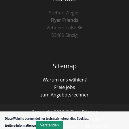
Steffen Ziegler
Flyer Friends
Vehnerstraße 36
53489 Sinzig
Sitemap
Warum uns wählen?
Freie Jobs
zum Angebotsrechner
Copyright 2026 © Flyer Friends
Cookies
•
Verteiler
•
Bewertungen
•
Diese Website verwendet nur technisch notwendige Cookies.
Weitere Informationen
Datenschutz
•
Impressum
•
Bildquellen
Verstanden