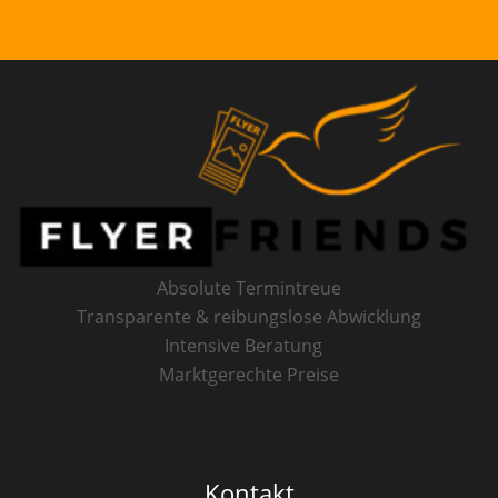
Absolute Termintreue
Transparente & reibungslose Abwicklung
Intensive Beratung
Marktgerechte Preise
Kontakt